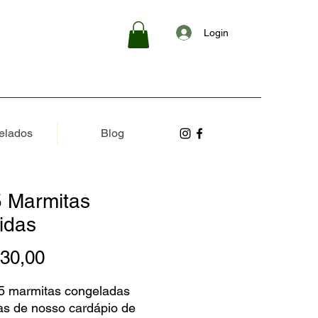
Login
elados
Blog
5 Marmitas
idas
Preço
30,00
 5 marmitas congeladas
as de nosso cardápio de