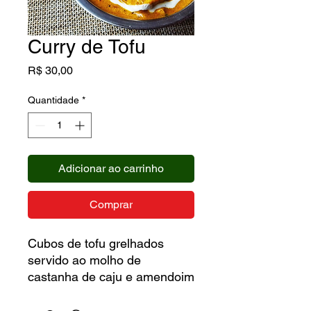
Curry de Tofu
Preço
R$ 30,00
Quantidade
*
Adicionar ao carrinho
Comprar
Cubos de tofu grelhados
servido ao molho de
castanha de caju e amendoim
com tomate e especiarias.
Acompanha arroz com