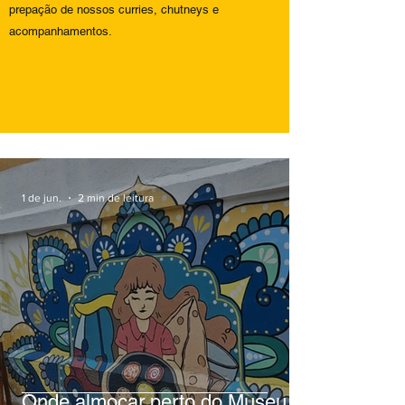
prepação de nossos curries, chutneys e
acompanhamentos.
1 de jun.
2 min de leitura
Onde almoçar perto do Museu